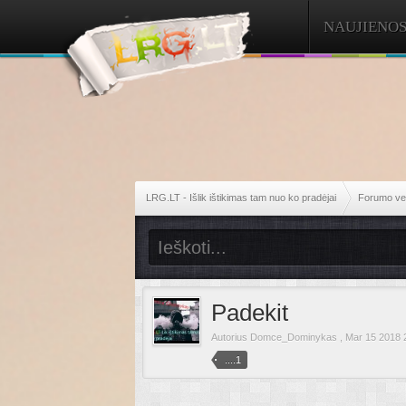
NAUJIENO
LRG.LT - Išlik ištikimas tam nuo ko pradėjai
Forumo vei
Padekit
Autorius
Domce_Dominykas
,
Mar 15 2018 
....1