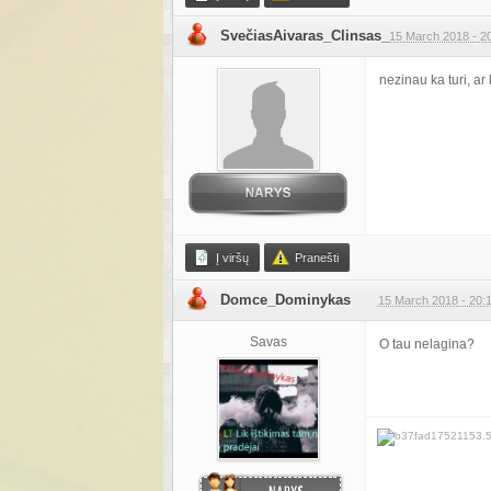
SvečiasAivaras_Clinsas_
15 March 2018 - 2
nezinau ka turi, ar
Į viršų
Pranešti
Domce_Dominykas
15 March 2018 - 20:
Savas
O tau nelagina?