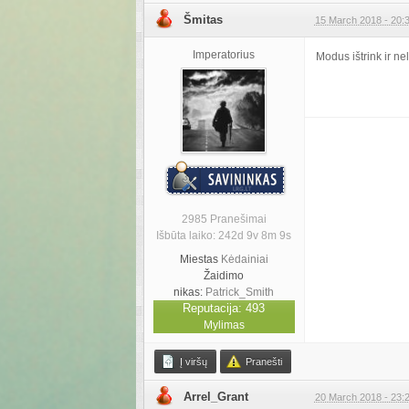
Šmitas
15 March 2018 - 20:
Imperatorius
Modus ištrink ir ne
2985 Pranešimai
Išbūta laiko: 242d 9v 8m 9s
Miestas
Kėdainiai
Žaidimo
nikas:
Patrick_Smith
Reputacija: 493
Mylimas
Į viršų
Pranešti
Arrel_Grant
20 March 2018 - 23: