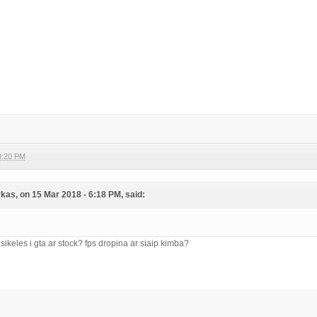
0:20 PM
s, on 15 Mar 2018 - 6:18 PM, said:
sikeles i gta ar stock? fps dropina ar siaip kimba?