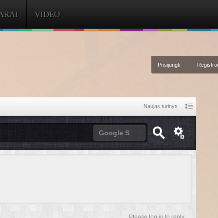
ARAI
VIDEO
Prisijungti
Registruo
Naujas turinys
Google Site Search
Please log in to reply