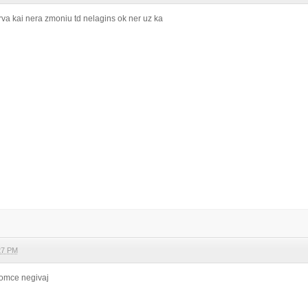
erva kai nera zmoniu td nelagins ok ner uz ka
27 PM
domce negivaj