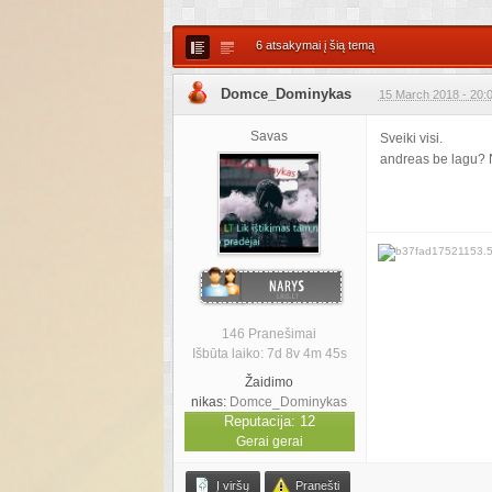
6 atsakymai į šią temą
Domce_Dominykas
15 March 2018 - 20:
Savas
Svei
andreas be lagu? N
146 Pranešimai
Išbūta laiko: 7d 8v 4m 45s
Žaidimo
nikas:
Domce_Dominykas
Reputacija: 12
Gerai gerai
Į viršų
Pranešti