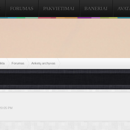
S
FORUMAS
PAKVIETIMAI
BANERIAI
AVAT
kla
Forumas
Anketų archyvas
20:05 PM