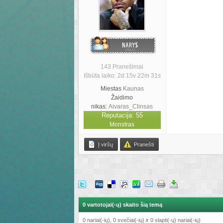
143 Pranešimai
Išbūta laiko: 2d 15v 22m 31s
Miestas
Kaunas
Žaidimo
nikas:
Aivaras_Clinsas
Reputacija: 55
Monstras
Į viršų
Pranešti
0 vartotojai(-ų) skaito šią temą
0 nariai(-ių), 0 svečiai(-ių) ir 0 slapti(-ų) nariai(-ių)