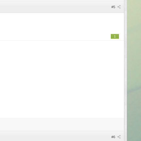
#5
1
#6