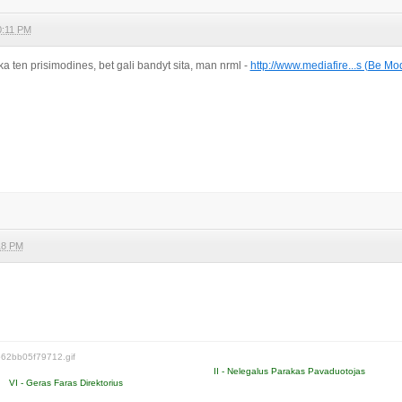
0:11 PM
 ka ten prisimodines, bet gali bandyt sita, man nrml -
http://www.mediafire...s (Be Mo
18 PM
II - Nelegalus Parakas Pavaduotojas
VI - Geras Faras Direktorius