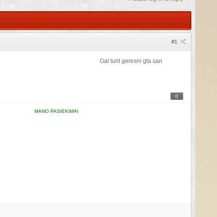
#1
geresni gta san
0
MANO PASIEKIMAI