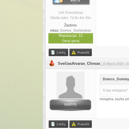
146 Pranešimai
Išbūta laiko: 7d 8v 4m 45s
Žaidimo
nikas:
Domce_Dominykas
Reputacija: 12
Gerai gerai
Į viršų
Pranešti
SvečiasAivaras_Clinsas_
15 March 2018 - 2
Domce_Dominyka
O tau nelagina?
nelagina, kazka pri
Į viršų
Pranešti