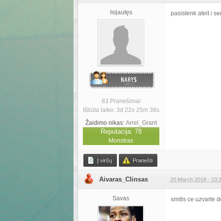
Isijautęs
pasistenk ateit i s
83 Pranešimai
Išbūta laiko: 3d 22v 25m 38s
Žaidimo nikas:
Arrel_Grant
Reputacija: 78
Monstras
Į viršų
Pranešti
Aivaras_Clinsas
20 March 2018 - 23:
Savas
smitis ce uzvarte 