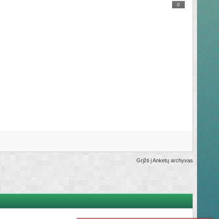
0
Grįžti į Anketų archyvas