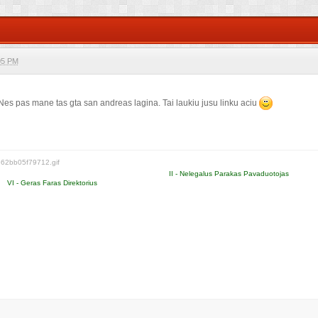
05 PM
ki visi. Gal turit 
es pas mane tas gta san andreas lagina. Tai laukiu jusu linku aciu
II - Nelegalus Parakas Pavaduotojas
VI - Geras Faras Direktorius