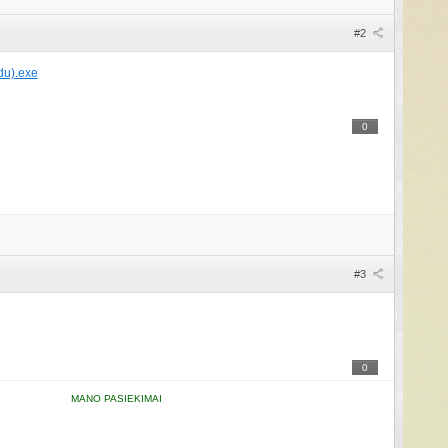
#2
du).exe
0
#3
0
MANO PASIEKIMAI