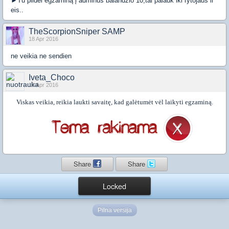
►Tu pildei egzaminą į adminus balandžio 10,tai palauk iki rytojaus ir
eis..
TheScorpionSniper SAMP
18 Apr 2016
ne veikia ne sendien
Iveta_Choco
18 Apr 2016
Viskas veikia, reikia laukti savaitę, kad galėtumėt vėl laikyti egzaminą.
Share
Share
Locked
Pilna versija