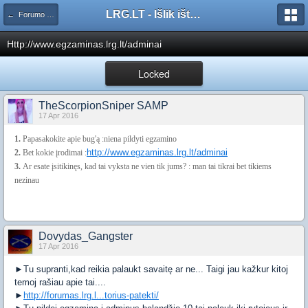
LRG.LT - Išlik ištikimas tam nuo ko pradėjai
← Forumo klaidos
Http://www.egzaminas.lrg.lt/adminai
Locked
TheScorpionSniper SAMP
17 Apr 2016
1.
Papasakokite apie bug'ą :niena pildyti egzamino
http://www.egzaminas.lrg.lt/adminai
2.
Bet kokie įrodimai :
3.
Ar esate įsitikinęs, kad tai vyksta ne vien tik jums? : man tai tikrai bet tikiems
nezinau
Dovydas_Gangster
17 Apr 2016
►Tu supranti,kad reikia palaukt savaitę ar ne... Taigi jau kažkur kitoj
temoj rašiau apie tai....
►
http://forumas.lrg.l...torius-patekti/