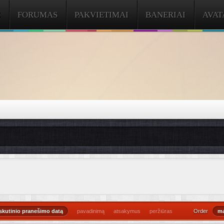
S
FORUMAS
PAKVIETIMAI
BANERIAI
AVAT
skutinio pranešimo datą
pavadinimą
atsakymus
peržiūras
Order
ma