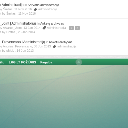
o Administracija
in
Serverio administracija
by Šmitas, 11 Nov 2016
administracija
t by Šmitas ,
11 Nov 2016
Joint Į Administratorius
in
Anketų archyvas
by Aivarux_Joint, 13 Jan 2014
Administracija
1
2
t by Deftas ,
25 Jan 2014
_Provencano Į Administraciją
in
Anketų archyvas
 by Andrius_Provencano, 08 Jun 2013
administracija
t by sMgL ,
14 Jun 2013
ilių
LRG.LT POŽIŪRIS
Pagalba