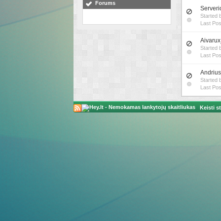
Forums
Serveri
Started 
Last Pos
Aivarux_
Started 
Last Pos
Andrius
Started
Last Pos
Keisti st