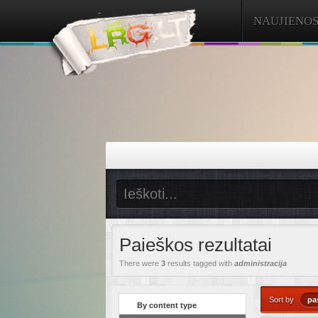
NAUJIENO
Paieškos rezultatai
There were
3
results tagged with
administracija
Sort by
pa
By content type