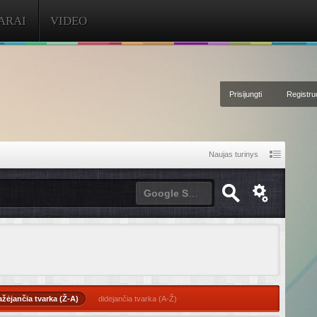
ARAI
VIDEO
Prisijungti
Registruo
Naujas turinys
Google Site Search
žėjančia tvarka (Ž-A)
didėjančia tvarka (A-Ž)