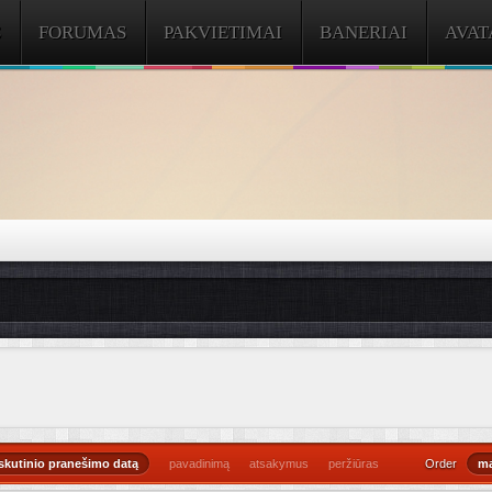
S
FORUMAS
PAKVIETIMAI
BANERIAI
AVAT
skutinio pranešimo datą
pavadinimą
atsakymus
peržiūras
Order
ma