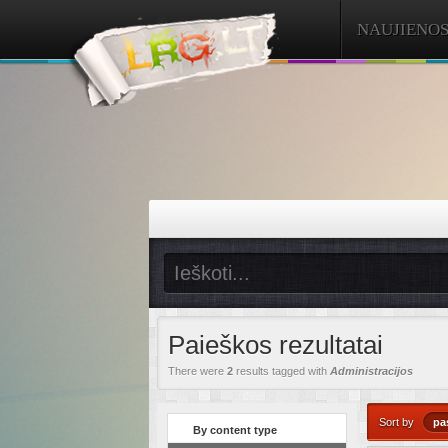
NAUJIENO
Paieškos rezultatai
There were
2
results tagged with
Administracijos
Sort by
pa
By content type