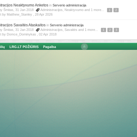
tracijos Neaktyvumo Anketos
in
Serverio administracija
by Šmitas, 31 Jan 2018
Administracijos
,
Neaktyvumo
and 1 more...
1
2
t by Matthew_Stanley ,
28 Apr 2026
tracijos Savaitės Ataskaitos
in
Serverio administracija
by Šmitas, 31 Jan 2018
Administracijos
,
Savaitės
and 1 more...
1
2
3
st by Domce_Dominykas ,
02 Apr 2018
ilių
LRG.LT POŽIŪRIS
Pagalba