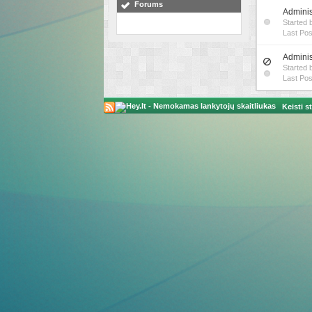
Forums
Adminis
Started 
Last Pos
Adminis
Started 
Last Po
Keisti st