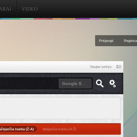
ARAI
VIDEO
Prisijungti
Registruo
Naujas turinys
Google Site Search
žėjančia tvarka (Ž-A)
didėjančia tvarka (A-Ž)