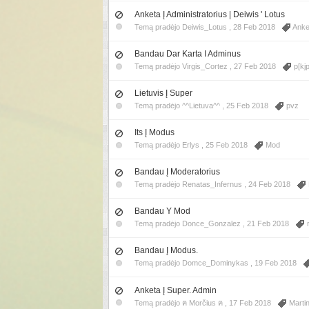
Anketa Į Administratorius | Deiwis ' Lotus
Temą pradėjo Deiwis_Lotus ,
28 Feb 2018
Anke
Bandau Dar Karta I Adminus
Temą pradėjo Virgis_Cortez ,
27 Feb 2018
p[kjp
Lietuvis Į Super
Temą pradėjo ^^Lietuva^^ ,
25 Feb 2018
pvz
Its Į Modus
Temą pradėjo Erlys ,
25 Feb 2018
Mod
Bandau Į Moderatorius
Temą pradėjo Renatas_Infernus ,
24 Feb 2018
Bandau Y Mod
Temą pradėjo Donce_Gonzalez ,
21 Feb 2018
Bandau Į Modus.
Temą pradėjo Domce_Dominykas ,
19 Feb 2018
Anketa Į Super. Admin
Temą pradėjo ฅ Morčius ฅ ,
17 Feb 2018
Martin