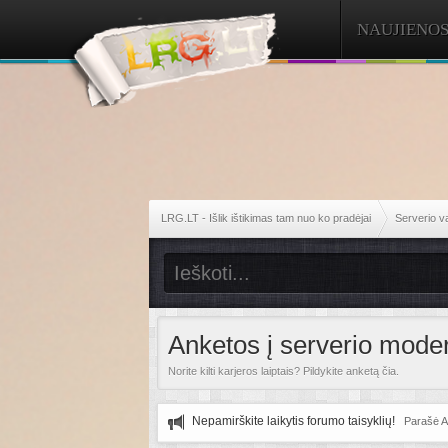
NAUJIENO
LRG.LT - Išlik ištikimas tam nuo ko pradėjai
Serverio v
Anketos į serverio moder
Norite kilti karjeros laiptais? Pildykite anketą čia.
Nepamirškite laikytis forumo taisyklių!
Parašė A