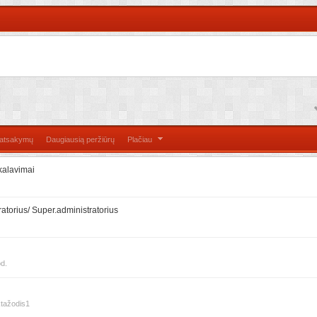
 atsakymų
Daugiausią peržiūrų
Plačiau
ikalavimai
ratorius/ Super.administratorius
d.
ktažodis1