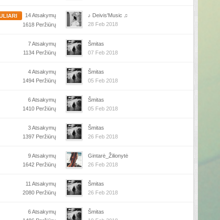
14 Atsakymų
♪ Deivis'Music ♫
ULIARI
28 Feb 2018
1618 Peržiūrų
7 Atsakymų
Šmitas
1134 Peržiūrų
07 Feb 2018
4 Atsakymų
Šmitas
1494 Peržiūrų
05 Feb 2018
6 Atsakymų
Šmitas
1410 Peržiūrų
05 Feb 2018
3 Atsakymų
Šmitas
1397 Peržiūrų
26 Feb 2018
9 Atsakymų
Gintarė_Žilionytė
1642 Peržiūrų
26 Feb 2018
11 Atsakymų
Šmitas
2080 Peržiūrų
26 Feb 2018
6 Atsakymų
Šmitas