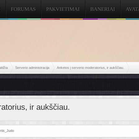
S
FORUMAS
PAKVIETIMAI
BANERIAI
AVAT
aldžia
Serverio administracija
Anketos į serverio moderatorius, ir aukščiau.
atorius, ir aukščiau.
rtis_Judo