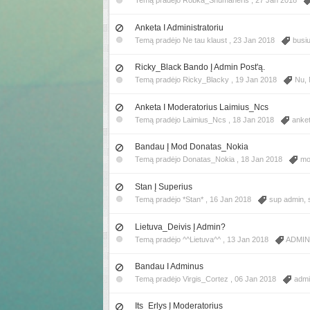
Temą pradėjo Robka_Shumaheris ,
27 Jan 2018
Anketa I Administratoriu
Temą pradėjo Ne tau klaust ,
23 Jan 2018
busi
Ricky_Black Bando Į Admin Post'ą.
Temą pradėjo Ricky_Blacky ,
19 Jan 2018
Nu
,
Anketa I Moderatorius Laimius_Ncs
Temą pradėjo Laimius_Ncs ,
18 Jan 2018
anke
Bandau Į Mod Donatas_Nokia
Temą pradėjo Donatas_Nokia ,
18 Jan 2018
mo
Stan Į Superius
Temą pradėjo *Stan* ,
16 Jan 2018
sup admin
,
Lietuva_Deivis Į Admin?
Temą pradėjo ^^Lietuva^^ ,
13 Jan 2018
ADMIN
Bandau I Adminus
Temą pradėjo Virgis_Cortez ,
06 Jan 2018
admi
Its_Erlys Į Moderatorius