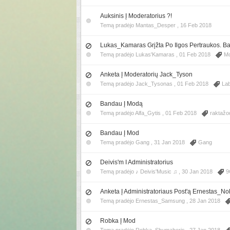
Auksinis Į Moderatorius ?!
Temą pradėjo Mantas_Desper ,
16 Feb 2018
Lukas_Kamaras Grįžta Po Ilgos Pertraukos. B
Temą pradėjo Lukas'Kamaras ,
01 Feb 2018
Mo
Anketa Į Moderatorių Jack_Tyson
Temą pradėjo Jack_Tysonas ,
01 Feb 2018
La
Bandau Į Modą
Temą pradėjo Alfa_Gytis ,
01 Feb 2018
raktažo
Bandau Į Mod
Temą pradėjo Gang ,
31 Jan 2018
Gang
Deivis'm I Administratorius
Temą pradėjo ♪ Deivis'Music ♫ ,
30 Jan 2018
9
Anketa Į Administratoriaus Post'ą Ernestas_No
Temą pradėjo Ernestas_Samsung ,
28 Jan 2018
Robka Į Mod