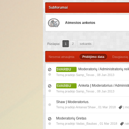
Subforumai
Atmestos anketos
Puslapiai
1
2
sekantis
Nesenai atnaujinta
Pridėjimo data
Daugiausią
Moderatorių / Administratorių re
SVARBU
Temą pradėjo Samp_Tevas ,
08 Jan 2013
Anketa Į Moderatorius / Administ
SVARBU
Temą pradėjo Samp_Tevas ,
08 Jan 2013
Shaw Į Moderatorius.
Temą pradėjo Antanas'Shaw ,
01 Mar 2018
Į mo
Moderatorių Gretas
Temą pradėjo Vadas_Baubas ,
01 Mar 2018
ra