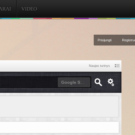
ARAI
VIDEO
Prisijungti
Registruo
Naujas turinys
Google Site Search