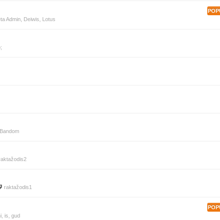
POP
ta Admin
,
Deiwis
,
Lotus
;
Bandom
raktažodis2
raktažodis1
POP
i
,
is
,
gud