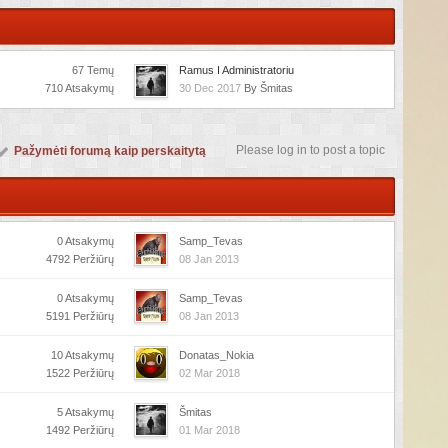
67 Temų
Ramus I Administratoriu
710 Atsakymų
30 Dec 2017
By Šmitas
Please log in to post a topic
Pažymėti forumą kaip perskaitytą
0 Atsakymų
Samp_Tevas
4792 Peržiūrų
08 Jan 2013
0 Atsakymų
Samp_Tevas
5191 Peržiūrų
08 Jan 2013
10 Atsakymų
Donatas_Nokia
1522 Peržiūrų
02 Mar 2018
5 Atsakymų
Šmitas
1492 Peržiūrų
01 Mar 2018