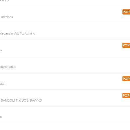
6969
POP
u adminas
Negausiu
,
Aš
,
To
,
Admino
POP
ta
dernatorius
POP
stan
POP
 BANDOM TIKIUOSI PAVYKS
n