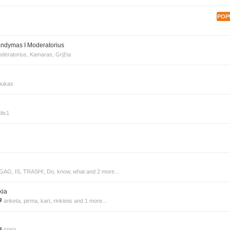
POP
andymas I Moderatorius
deratorius
,
Kamaras
,
Grįžta
bukas
dis1
GAG
,
IS
,
TRASH!
,
Do
,
know
,
what
and 2 more...
kia
anketa
,
pirma
,
kart
,
rinktinis
and 1 more...